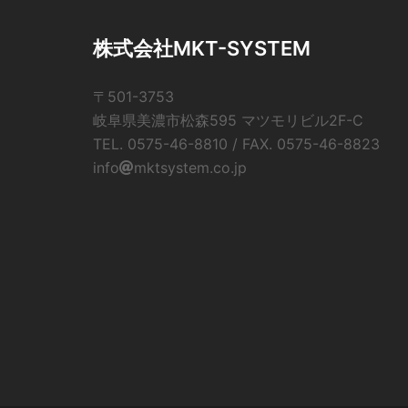
シ
ョ
株式会社MKT-SYSTEM
ン
〒501-3753
岐阜県美濃市松森595 マツモリビル2F-C
TEL. 0575-46-8810 / FAX. 0575-46-8823
info
mktsystem.co.jp