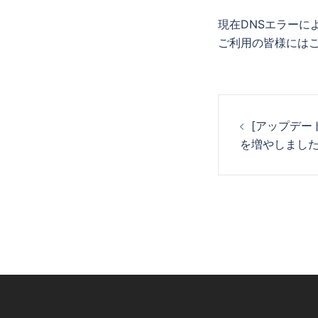
現在DNSエラーに
ご利用の皆様には
投
[アップデー
稿
を増やしまし
ナ
ビ
ゲ
ー