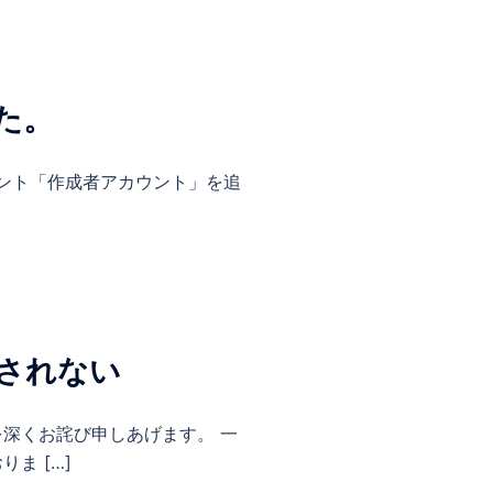
た。
カウント「作成者アカウント」を追
示されない
深くお詫び申しあげます。 一
ま […]