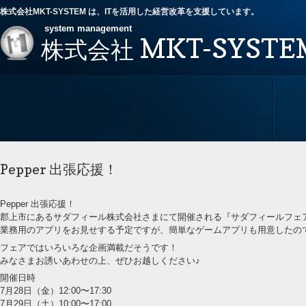
株式会社MKT-SYSTEM は、ITを活用した経営改革を支援しています。
system management
MKT-SYSTE
株式会社
Pepper 出張応援！
Pepper 出張応援！
郡上市にあるサダフィール株式会社さまにて開催される『サダフィールフェア』に
業務用のアプリをお見せする予定ですが、簡単なゲームアプリも用意したのでこの
フェアではいろいろな企画満載だそうです！
みなさまお誘いあわせの上、ぜひお越しください♪
開催日時
7月28日（金）12:00〜17:30
7月29日（土）10:00〜17:00