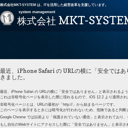
株式会社MKT-SYSTEM は、ITを活用した経営改革を支援しています。
system management
MKT-SYSTE
株式会社
最近、iPhone Safari の URLの横に「
きました。
最近、iPhone Safari の URLの横に「安全ではありません」と表示さ
これは非暗号化ページを表示した際に現れるもので、iOS 12.2 より適用さ
非暗号化ページとは、URLの最初が「http://」から始まるページです。
このページを表示するときには暗号化が行われないため、危険であると判断
Google Chrome では以前より「保護されていない通信」と表示されて
もし自社のWebサイトにアクセスした際に「安全ではありません」と表示